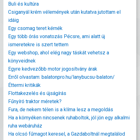
Buli és kultúra
Csiganyál krém vélemények után kutatva jutottam el
idáig
Egy csomag teret kérnék
Egy több órás vonatozás Pécsre, ami alatt új
ismeretekre is szert tettem
Egy webshop, ahol elég nagy táskát vehetsz a
könyveidnek
Egyre kedvezőbb motor jogosítvány árak
Erről olvastam: balatonpro.hu/lanybucsu-balaton/
Éttermi kritikák
Flottakezelés és újságírás
Fűnyíró traktor méretek?
Fura, de nekem télen is a klíma lesz a megoldás
Ha a környéken nincsenek ruhaboltok, jól jön egy alkalmi
ruha webáruház
Ha olcsó fűmagot keresel, a Gazdaboltnál megtalálod