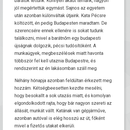
barátok lettünk. Könnyen akadt témánk, nagyon
jól megértettük egymást. Sajnos az egyetem
után azonban különváltak útjaink. Kata Pécsre
költözött, én pedig Budapesten maradtam. De
szerencsére ennek ellenére is sokat tudunk
találkozni, mivel a barátnőm egy budapesti
újságnak dolgozik, pécsi tudósítóként. A
munkaügyek, megbeszélések miatt havonta
többször fel kell utaznia Budapestre, és
rendszerint az én lakásomban száll meg.
Néhány hónapja azonban feldúltan érkezett meg
hozzám. Kétségbeesetten kezdte mesélni,
hogy besokallt a sok utazás miatt, és komolyan
elgondolkodott rajta, hogy bár nagyon szereti az
állását, munkát vállt. Katának van gépjárműve,
azonban autóval is elég hosszú az út, főként
mivel a fizetős utakat elkerüli.