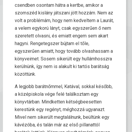
csendben osontam hátra a kertbe, amikor a
szomszéd kislány játszani jött hozzám. Nem az
volt a problémám, hogy nem kedveltem a Laurát,
a velem egykorú lányt, csak egyszerűen ő nem
szeretett olvasni, és emiatt engem sem akart
hagyni. Rengetegszer bújtam el tőle,
egyszerűen amiatt, hogy tovább olvashassam a
könyveimet. Sosem sikerült egy hullámhosszra
kerülnünk, így nem is alakult ki tartós barátság
közöttünk.
A legjobb barátnőmmel, Katával, sokkal később,
a középiskola vége felé találkoztam egy
könyvtárban. Mindketten kétségbeesetten
kerestünk egy regényt, méghozzá ugyanazt.
Mivel nem sikerült megtalálnunk, beültünk egy
kávézóba, és talán már az első pillanattól