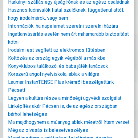
Harkányi szállás egy újságírónak és az egész családnak
Hasznos tudnivalók fiatal szülőknek, függetlenül attól,
hogy irodalmárok, vagy sem
Információk, ha napelemet szeretni szerelni házára
Ingatlanvásárlás esetén nem árt mihamarabb biztosítást
kötni
Irodalmi est segített az elektromos fűtésben
Költözés az ország egyik végéből a másikba
Könyvklubos találkozó, és baba játék tanácsok
Korszerű angol nyelviskola, ablak a világra
Laumar InstanTENSE Plus krémről beszélgettünk
Pécsett
Legyen a kultúra része a minőségi ügyvédi szolgálat
Linképítés akár Pécsen is, de az egész országban
bárhol lehetséges
Ma majdhogynem a műanyag ablak méretről írtam verset
Még az olvasás is balesetveszélyes