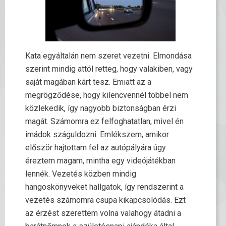
Kata egyáltalán nem szeret vezetni. Elmondása
szerint mindig attól retteg, hogy valakiben, vagy
saját magában kárt tesz. Emiatt az a
megrögződése, hogy kilencvennél többel nem
közlekedik, így nagyobb biztonságban érzi
magát. Számomra ez felfoghatatlan, mivel én
imádok száguldozni. Emlékszem, amikor
először hajtottam fel az autópályára úgy
éreztem magam, mintha egy videójátékban
lennék. Vezetés közben mindig
hangoskönyveket hallgatok, így rendszerint a
vezetés számomra csupa kikapcsolódás. Ezt
az érzést szerettem volna valahogy átadni a