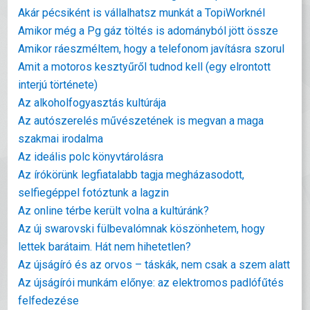
Akár pécsiként is vállalhatsz munkát a TopiWorknél
Amikor még a Pg gáz töltés is adományból jött össze
Amikor ráeszméltem, hogy a telefonom javításra szorul
Amit a motoros kesztyűről tudnod kell (egy elrontott
interjú története)
Az alkoholfogyasztás kultúrája
Az autószerelés művészetének is megvan a maga
szakmai irodalma
Az ideális polc könyvtárolásra
Az írókörünk legfiatalabb tagja megházasodott,
selfiegéppel fotóztunk a lagzin
Az online térbe került volna a kultúránk?
Az új swarovski fülbevalómnak köszönhetem, hogy
lettek barátaim. Hát nem hihetetlen?
Az újságíró és az orvos – táskák, nem csak a szem alatt
Az újságírói munkám előnye: az elektromos padlófűtés
felfedezése