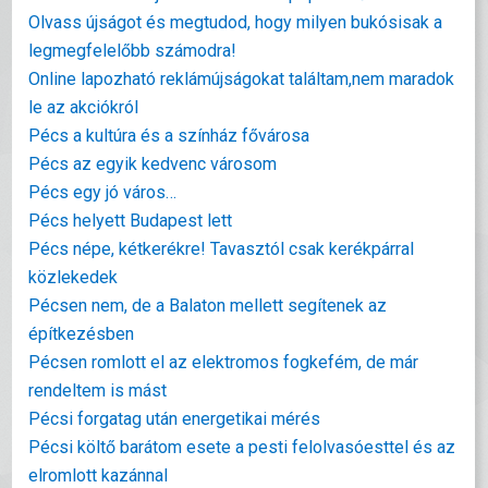
Olvass újságot és megtudod, hogy milyen bukósisak a
legmegfelelőbb számodra!
Online lapozható reklámújságokat találtam,nem maradok
le az akciókról
Pécs a kultúra és a színház fővárosa
Pécs az egyik kedvenc városom
Pécs egy jó város…
Pécs helyett Budapest lett
Pécs népe, kétkerékre! Tavasztól csak kerékpárral
közlekedek
Pécsen nem, de a Balaton mellett segítenek az
építkezésben
Pécsen romlott el az elektromos fogkefém, de már
rendeltem is mást
Pécsi forgatag után energetikai mérés
Pécsi költő barátom esete a pesti felolvasóesttel és az
elromlott kazánnal