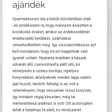
ajándék
Gyermekkorom óta a betűk bűvöletében élek.
Jól emlékszem rá, hogy mennyire élveztem a
kisiskolás éveket, amikor az érdekesebbnél
érdekesebb betűkkel, számokkal
ismerkedhettem meg. Így visszaemlékezve azt
kell mondanom, hogy kicsit magamnak való
gyerek voltam. Nyaranta imádtam a házunk
udvarán álló cseresznyefa alatt ülni, és
elmélyedni a színes borítójú, rejtélyes
könyvekben, amelyeknek minden lapja valami
újat hozott, tanított. Mindig is az volt a
véleményem, hogy nincsenek rossz könyvek,
így mindent végig kínoztam, még ha
mérhetetlenül unalmas is volt. Ott ücsörögtem
tehát a hatalmas fa alatt, és rendszerint