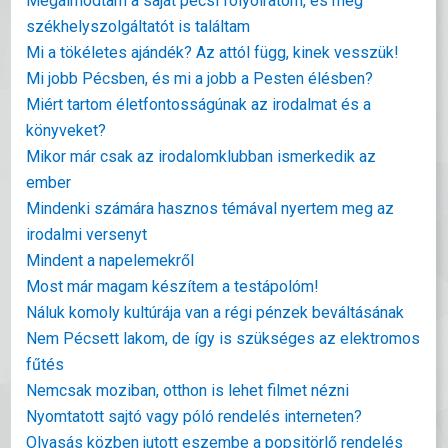
Megálmodtam a saját pécsi folyóiratom, és még
székhelyszolgáltatót is találtam
Mi a tökéletes ajándék? Az attól függ, kinek vesszük!
Mi jobb Pécsben, és mi a jobb a Pesten élésben?
Miért tartom életfontosságúnak az irodalmat és a
könyveket?
Mikor már csak az irodalomklubban ismerkedik az
ember
Mindenki számára hasznos témával nyertem meg az
irodalmi versenyt
Mindent a napelemekről
Most már magam készítem a testápolóm!
Náluk komoly kultúrája van a régi pénzek beváltásának
Nem Pécsett lakom, de így is szükséges az elektromos
fűtés
Nemcsak moziban, otthon is lehet filmet nézni
Nyomtatott sajtó vagy póló rendelés interneten?
Olvasás közben jutott eszembe a popsitörlő rendelés