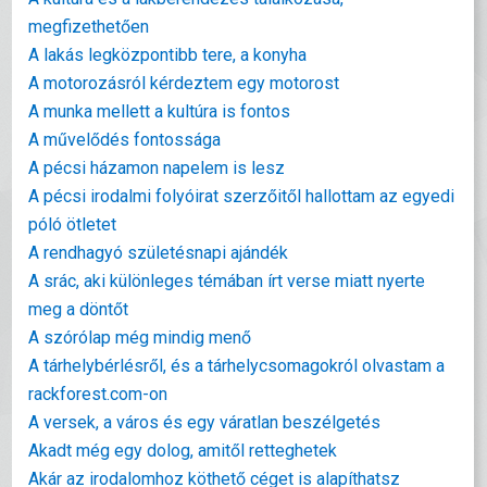
megfizethetően
A lakás legközpontibb tere, a konyha
A motorozásról kérdeztem egy motorost
A munka mellett a kultúra is fontos
A művelődés fontossága
A pécsi házamon napelem is lesz
A pécsi irodalmi folyóirat szerzőitől hallottam az egyedi
póló ötletet
A rendhagyó születésnapi ajándék
A srác, aki különleges témában írt verse miatt nyerte
meg a döntőt
A szórólap még mindig menő
A tárhelybérlésről, és a tárhelycsomagokról olvastam a
rackforest.com-on
A versek, a város és egy váratlan beszélgetés
Akadt még egy dolog, amitől retteghetek
Akár az irodalomhoz köthető céget is alapíthatsz