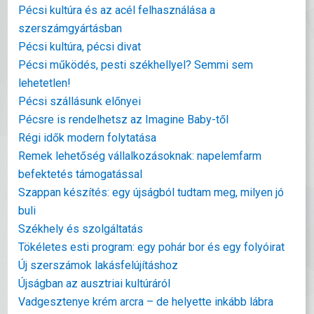
Pécsi kultúra és az acél felhasználása a
szerszámgyártásban
Pécsi kultúra, pécsi divat
Pécsi működés, pesti székhellyel? Semmi sem
lehetetlen!
Pécsi szállásunk előnyei
Pécsre is rendelhetsz az Imagine Baby-től
Régi idők modern folytatása
Remek lehetőség vállalkozásoknak: napelemfarm
befektetés támogatással
Szappan készítés: egy újságból tudtam meg, milyen jó
buli
Székhely és szolgáltatás
Tökéletes esti program: egy pohár bor és egy folyóirat
Új szerszámok lakásfelújításhoz
Újságban az ausztriai kultúráról
Vadgesztenye krém arcra – de helyette inkább lábra