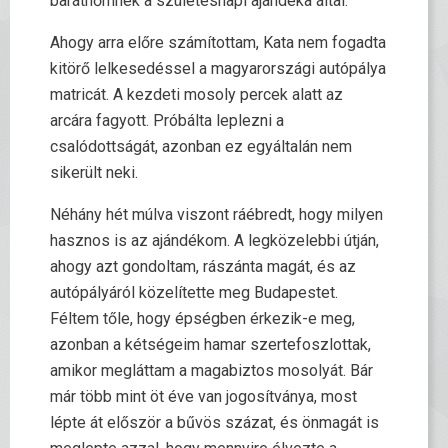
barátnőmnek a születésnapi ajándéka által.
Ahogy arra előre számítottam, Kata nem fogadta
kitörő lelkesedéssel a magyarországi autópálya
matricát. A kezdeti mosoly percek alatt az
arcára fagyott. Próbálta leplezni a
csalódottságát, azonban ez egyáltalán nem
sikerült neki.
Néhány hét múlva viszont ráébredt, hogy milyen
hasznos is az ajándékom. A legközelebbi útján,
ahogy azt gondoltam, rászánta magát, és az
autópályáról közelítette meg Budapestet.
Féltem tőle, hogy épségben érkezik-e meg,
azonban a kétségeim hamar szertefoszlottak,
amikor megláttam a magabiztos mosolyát. Bár
már több mint öt éve van jogosítványa, most
lépte át először a bűvös százat, és önmagát is