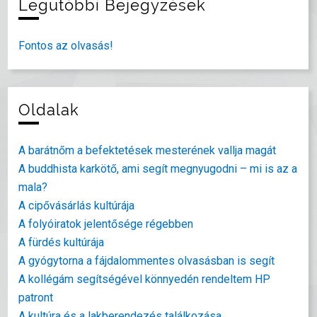
Legutóbbi Bejegyzések
Fontos az olvasás!
Oldalak
A barátnőm a befektetések mesterének vallja magát
A buddhista karkötő, ami segít megnyugodni – mi is az a
mala?
A cipővásárlás kultúrája
A folyóiratok jelentősége régebben
A fürdés kultúrája
A gyógytorna a fájdalommentes olvasásban is segít
A kollégám segítségével könnyedén rendeltem HP
patront
A kultúra és a lakberendezés találkozása,