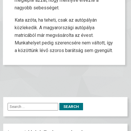
meglepte azzal, hogy mennyire élvezte a
nagyobb sebességet.
Kata azóta, ha teheti, csak az autópályán
közlekedik. A magyarországi autópálya
matricából már megvásárolta az évest.
Munkahelyet pedig szerencsére nem váltott, így
a közöttünk lévő szoros barátság sem gyengült.