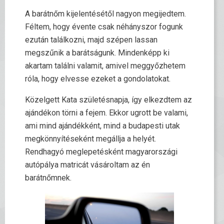
A barátnőm kijelentésétől nagyon megijedtem.
Féltem, hogy évente csak néhányszor fogunk
ezután találkozni, majd szépen lassan
megszűnik a barátságunk. Mindenképp ki
akartam találni valamit, amivel meggyőzhetem
róla, hogy elvesse ezeket a gondolatokat.
Közelgett Kata születésnapja, így elkezdtem az
ajándékon törni a fejem. Ekkor ugrott be valami,
ami mind ajándékként, mind a budapesti utak
megkönnyítéseként megállja a helyét.
Rendhagyó meglepetésként magyarországi
autópálya matricát vásároltam az én
barátnőmnek.