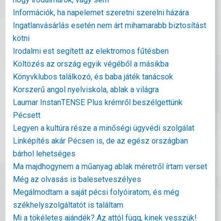
Információk, ha napelemet szeretni szerelni házára
Ingatlanvásárlás esetén nem árt mihamarabb biztosítást
kötni
Irodalmi est segített az elektromos fűtésben
Költözés az ország egyik végéből a másikba
Könyvklubos találkozó, és baba játék tanácsok
Korszerű angol nyelviskola, ablak a világra
Laumar InstanTENSE Plus krémről beszélgettünk
Pécsett
Legyen a kultúra része a minőségi ügyvédi szolgálat
Linképítés akár Pécsen is, de az egész országban
bárhol lehetséges
Ma majdhogynem a műanyag ablak méretről írtam verset
Még az olvasás is balesetveszélyes
Megálmodtam a saját pécsi folyóiratom, és még
székhelyszolgáltatót is találtam
Mi a tökéletes ajándék? Az attól függ, kinek vesszük!