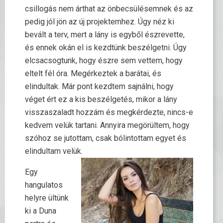
csillogás nem árthat az önbecsülésemnek és az
pedig jól jön az új projektemhez. Úgy néz ki
bevált a terv, mert a lány is egyből észrevette,
és ennek okán el is kezdtünk beszélgetni. Úgy
elcsacsogtunk, hogy észre sem vettem, hogy
eltelt fél óra. Megérkeztek a barátai, és
elindultak. Már pont kezdtem sajnálni, hogy
véget ért ez a kis beszélgetés, mikor a lány
visszaszaladt hozzám és megkérdezte, nincs-e
kedvem velük tartani. Annyira megörültem, hogy
szóhoz se jutottam, csak bólintottam egyet és
elindultam velük.
Egy
hangulatos
helyre ültünk
ki a Duna