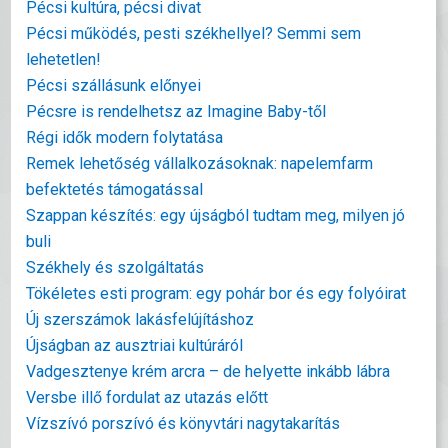
Pécsi kultúra, pécsi divat
Pécsi működés, pesti székhellyel? Semmi sem
lehetetlen!
Pécsi szállásunk előnyei
Pécsre is rendelhetsz az Imagine Baby-től
Régi idők modern folytatása
Remek lehetőség vállalkozásoknak: napelemfarm
befektetés támogatással
Szappan készítés: egy újságból tudtam meg, milyen jó
buli
Székhely és szolgáltatás
Tökéletes esti program: egy pohár bor és egy folyóirat
Új szerszámok lakásfelújításhoz
Újságban az ausztriai kultúráról
Vadgesztenye krém arcra – de helyette inkább lábra
Versbe illő fordulat az utazás előtt
Vízszívó porszívó és könyvtári nagytakarítás