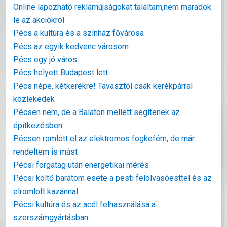
Online lapozható reklámújságokat találtam,nem maradok
le az akciókról
Pécs a kultúra és a színház fővárosa
Pécs az egyik kedvenc városom
Pécs egy jó város…
Pécs helyett Budapest lett
Pécs népe, kétkerékre! Tavasztól csak kerékpárral
közlekedek
Pécsen nem, de a Balaton mellett segítenek az
építkezésben
Pécsen romlott el az elektromos fogkefém, de már
rendeltem is mást
Pécsi forgatag után energetikai mérés
Pécsi költő barátom esete a pesti felolvasóesttel és az
elromlott kazánnal
Pécsi kultúra és az acél felhasználása a
szerszámgyártásban