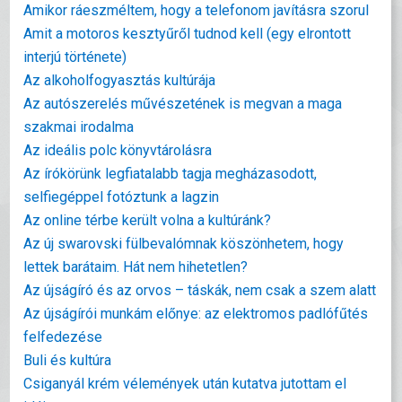
Amikor ráeszméltem, hogy a telefonom javításra szorul
Amit a motoros kesztyűről tudnod kell (egy elrontott
interjú története)
Az alkoholfogyasztás kultúrája
Az autószerelés művészetének is megvan a maga
szakmai irodalma
Az ideális polc könyvtárolásra
Az írókörünk legfiatalabb tagja megházasodott,
selfiegéppel fotóztunk a lagzin
Az online térbe került volna a kultúránk?
Az új swarovski fülbevalómnak köszönhetem, hogy
lettek barátaim. Hát nem hihetetlen?
Az újságíró és az orvos – táskák, nem csak a szem alatt
Az újságírói munkám előnye: az elektromos padlófűtés
felfedezése
Buli és kultúra
Csiganyál krém vélemények után kutatva jutottam el