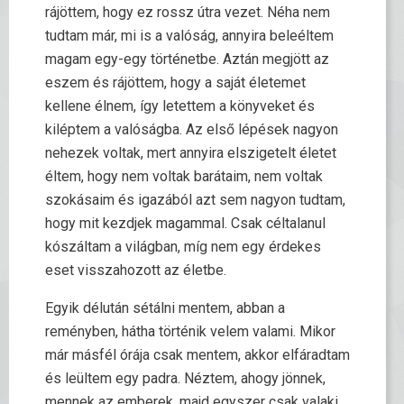
rájöttem, hogy ez rossz útra vezet. Néha nem
tudtam már, mi is a valóság, annyira beleéltem
magam egy-egy történetbe. Aztán megjött az
eszem és rájöttem, hogy a saját életemet
kellene élnem, így letettem a könyveket és
kiléptem a valóságba. Az első lépések nagyon
nehezek voltak, mert annyira elszigetelt életet
éltem, hogy nem voltak barátaim, nem voltak
szokásaim és igazából azt sem nagyon tudtam,
hogy mit kezdjek magammal. Csak céltalanul
kószáltam a világban, míg nem egy érdekes
eset visszahozott az életbe.
Egyik délután sétálni mentem, abban a
reményben, hátha történik velem valami. Mikor
már másfél órája csak mentem, akkor elfáradtam
és leültem egy padra. Néztem, ahogy jönnek,
mennek az emberek, majd egyszer csak valaki