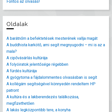
Fontos az olvasás!
Oldalak
A barátnőm a befektetések mesterének vallja magát
A buddhista karkötő, ami segít megnyugodni – mi is az a
mala?
A cipővásárlás kultúrája
A folyóiratok jelentősége régebben
A fürdés kultúrája
A gyógytorna a fájdalommentes olvasásban is segít
A kollégám segítségével könnyedén rendeltem HP
patront
A kultúra és a lakberendezés találkozása,
megfizethetően
A lakás legközpontibb tere, a konyha