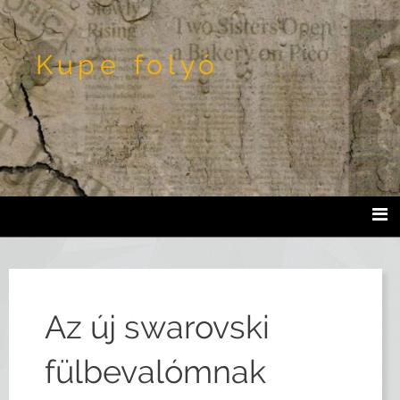
Kupe folyó
Az új swarovski
fülbevalómnak