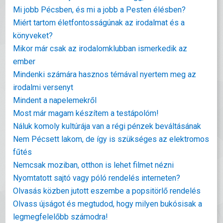
Mi jobb Pécsben, és mi a jobb a Pesten élésben?
Miért tartom életfontosságúnak az irodalmat és a
könyveket?
Mikor már csak az irodalomklubban ismerkedik az
ember
Mindenki számára hasznos témával nyertem meg az
irodalmi versenyt
Mindent a napelemekről
Most már magam készítem a testápolóm!
Náluk komoly kultúrája van a régi pénzek beváltásának
Nem Pécsett lakom, de így is szükséges az elektromos
fűtés
Nemcsak moziban, otthon is lehet filmet nézni
Nyomtatott sajtó vagy póló rendelés interneten?
Olvasás közben jutott eszembe a popsitörlő rendelés
Olvass újságot és megtudod, hogy milyen bukósisak a
legmegfelelőbb számodra!