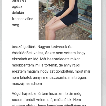
partra és
egész
délután
fröccsöztünk
meg
beszélgettünk. Nagyon kedvesek és
érdeklődőek voltak, észre sem vettem, hogy
elszaladt az idő. Már beesteledett, mikor
rádöbbentem, mi is történik, de annyira jól
éreztem magam, hogy azt gondoltam, most már
nem lehetek annyira antiszociális, mint régen,
muszáj maradnom.
Végül hajnalban értem haza, ami talán még
sosem fordult velem elő, mióta élek. Nem
akartam elhinni, hogy komolyan átbuliztam az