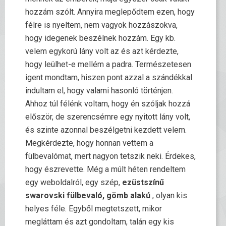
hozzám szólt. Annyira meglepődtem ezen, hogy
félre is nyeltem, nem vagyok hozzászokva,
hogy idegenek beszélnek hozzám. Egy kb.
velem egykorú lány volt az és azt kérdezte,
hogy leülhet-e mellém a padra. Természetesen
igent mondtam, hiszen pont azzal a szándékkal
indultam el, hogy valami hasonló történjen.
Ahhoz túl félénk voltam, hogy én szóljak hozzá
először, de szerencsémre egy nyitott lány volt,
és szinte azonnal beszélgetni kezdett velem.
Megkérdezte, hogy honnan vettem a
fülbevalómat, mert nagyon tetszik neki. Érdekes,
hogy észrevette. Még a múlt héten rendeltem
egy weboldalról, egy szép,
ezüstszínű
swarovski fülbevaló, gömb alakú
, olyan kis
helyes féle. Egyből megtetszett, mikor
megláttam és azt gondoltam, talán egy kis