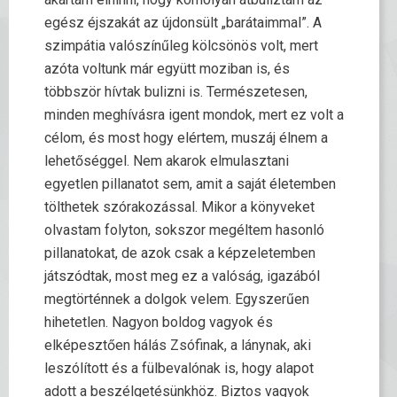
egész éjszakát az újdonsült „barátaimmal”. A
szimpátia valószínűleg kölcsönös volt, mert
azóta voltunk már együtt moziban is, és
többször hívtak bulizni is. Természetesen,
minden meghívásra igent mondok, mert ez volt a
célom, és most hogy elértem, muszáj élnem a
lehetőséggel. Nem akarok elmulasztani
egyetlen pillanatot sem, amit a saját életemben
tölthetek szórakozással. Mikor a könyveket
olvastam folyton, sokszor megéltem hasonló
pillanatokat, de azok csak a képzeletemben
játszódtak, most meg ez a valóság, igazából
megtörténnek a dolgok velem. Egyszerűen
hihetetlen. Nagyon boldog vagyok és
elképesztően hálás Zsófinak, a lánynak, aki
leszólított és a fülbevalónak is, hogy alapot
adott a beszélgetésünkhöz. Biztos vagyok