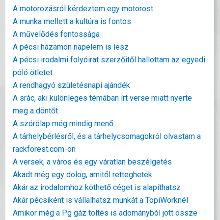
A motorozásról kérdeztem egy motorost
A munka mellett a kultúra is fontos
A művelődés fontossága
A pécsi házamon napelem is lesz
A pécsi irodalmi folyóirat szerzőitől hallottam az egyedi
póló ötletet
A rendhagyó születésnapi ajándék
A srác, aki különleges témában írt verse miatt nyerte
meg a döntőt
A szórólap még mindig menő
A tárhelybérlésről, és a tárhelycsomagokról olvastam a
rackforest.com-on
A versek, a város és egy váratlan beszélgetés
Akadt még egy dolog, amitől retteghetek
Akár az irodalomhoz köthető céget is alapíthatsz
Akár pécsiként is vállalhatsz munkát a TopiWorknél
Amikor még a Pg gáz töltés is adományból jött össze