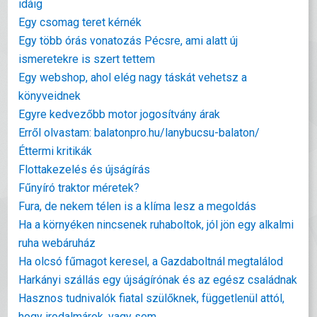
idáig
Egy csomag teret kérnék
Egy több órás vonatozás Pécsre, ami alatt új
ismeretekre is szert tettem
Egy webshop, ahol elég nagy táskát vehetsz a
könyveidnek
Egyre kedvezőbb motor jogosítvány árak
Erről olvastam: balatonpro.hu/lanybucsu-balaton/
Éttermi kritikák
Flottakezelés és újságírás
Fűnyíró traktor méretek?
Fura, de nekem télen is a klíma lesz a megoldás
Ha a környéken nincsenek ruhaboltok, jól jön egy alkalmi
ruha webáruház
Ha olcsó fűmagot keresel, a Gazdaboltnál megtalálod
Harkányi szállás egy újságírónak és az egész családnak
Hasznos tudnivalók fiatal szülőknek, függetlenül attól,
hogy irodalmárok, vagy sem