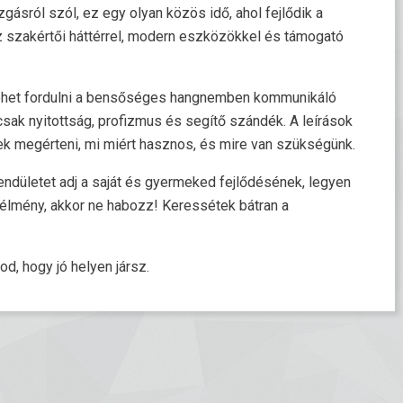
sról szól, ez egy olyan közös idő, ahol fejlődik a
z szakértői háttérrel, modern eszközökkel és támogató
 lehet fordulni a bensőséges hangnemben kommunikáló
ak nyitottság, profizmus és segítő szándék. A leírások
ek megérteni, mi miért hasznos, és mire van szükségünk.
 lendületet adj a saját és gyermeked fejlődésének, legyen
lmény, akkor ne habozz! Keressétek bátran a
od, hogy jó helyen jársz.