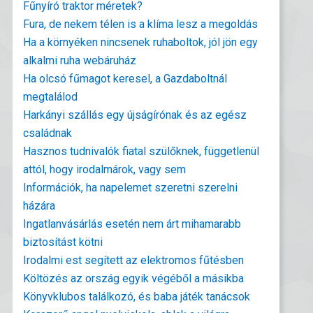
Fűnyíró traktor méretek?
Fura, de nekem télen is a klíma lesz a megoldás
Ha a környéken nincsenek ruhaboltok, jól jön egy
alkalmi ruha webáruház
Ha olcsó fűmagot keresel, a Gazdaboltnál
megtalálod
Harkányi szállás egy újságírónak és az egész
családnak
Hasznos tudnivalók fiatal szülőknek, függetlenül
attól, hogy irodalmárok, vagy sem
Információk, ha napelemet szeretni szerelni
házára
Ingatlanvásárlás esetén nem árt mihamarabb
biztosítást kötni
Irodalmi est segített az elektromos fűtésben
Költözés az ország egyik végéből a másikba
Könyvklubos találkozó, és baba játék tanácsok