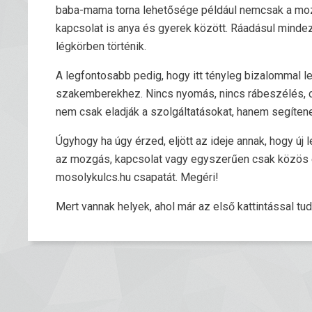
baba-mama torna lehetősége például nemcsak a mozgá
kapcsolat is anya és gyerek között. Ráadásul minde
légkörben történik.
A legfontosabb pedig, hogy itt tényleg bizalommal
szakemberekhez. Nincs nyomás, nincs rábeszélés, cs
nem csak eladják a szolgáltatásokat, hanem segíten
Úgyhogy ha úgy érzed, eljött az ideje annak, hogy új
az mozgás, kapcsolat vagy egyszerűen csak közös é
mosolykulcs.hu csapatát. Megéri!
Mert vannak helyek, ahol már az első kattintással tud