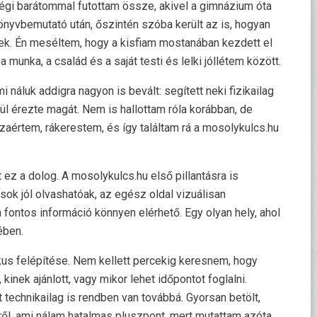
y régi barátommal futottam össze, akivel a gimnázium óta
önyvbemutató után, őszintén szóba került az is, hogyan
tek. Én meséltem, hogy a kisfiam mostanában kezdett el
 munka, a család és a saját testi és lelki jóllétem között.
 náluk addigra nagyon is bevált: segített neki fizikailag
kül érezte magát. Nem is hallottam róla korábban, de
zaértem, rákerestem, és így találtam rá a mosolykulcs.hu
z a dolog. A mosolykulcs.hu első pillantásra is
sok jól olvashatóak, az egész oldal vizuálisan
fontos információ könnyen elérhető. Egy olyan hely, ahol
ében.
kus felépítése. Nem kellett percekig keresnem, hogy
inek ajánlott, vagy mikor lehet időpontot foglalni.
 technikailag is rendben van továbbá. Gyorsan betölt,
ről, ami nálam hatalmas pluszpont, mert mutattam azóta