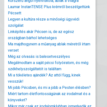
Korszerű angol nyelviskola, ablak a világra
Laumar InstanTENSE Plus krémről beszélgettünk
Pécsett
Legyen a kultúra része a minőségi ügyvédi
szolgálat
Linképítés akár Pécsen is, de az egész
országban bárhol lehetséges
Ma majdhogynem a műanyag ablak méretről írtam
verset
Még az olvasás is balesetveszélyes
Megálmodtam a saját pécsi folyóiratom, és még
székhelyszolgáltatót is találtam
Mi a tökéletes ajándék? Az attól függ, kinek
vesszük!
Mi jobb Pécsben, és mi a jobb a Pesten élésben?
Miért tartom életfontosságúnak az irodalmat és a
könyveket?
Mikor már csak az irodalomklubban ismerkedik az