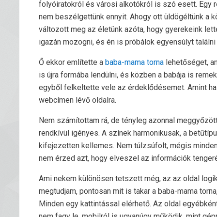
folyóiratokról és városi alkotókról is szó esett. Eg
nem beszélgettünk ennyit. Ahogy ott üldögéltünk a k
változott meg az életünk azóta, hogy gyerekeink let
igazán mozogni, és én is próbálok egyensúlyt találni a
Ő ekkor említette a
baba-mama torna
lehetőséget, ami
is újra formába lendülni, és közben a babája is reme
egyből felkeltette vele az érdeklődésemet. Amint ha
webcímen lévő oldalra.
Nem számítottam rá, de tényleg azonnal meggyőzött e
rendkívül igényes. A színek harmonikusak, a betűtípu
kifejezetten kellemes. Nem túlzsúfolt, mégis minden 
nem érzed azt, hogy elveszel az információk tenger
Ami nekem különösen tetszett még, az az oldal logi
megtudjam, pontosan mit is takar a baba-mama torna, k
Minden egy kattintással elérhető. Az oldal egyébként
nem fagy le, mobilról is ugyanúgy működik, mint gép