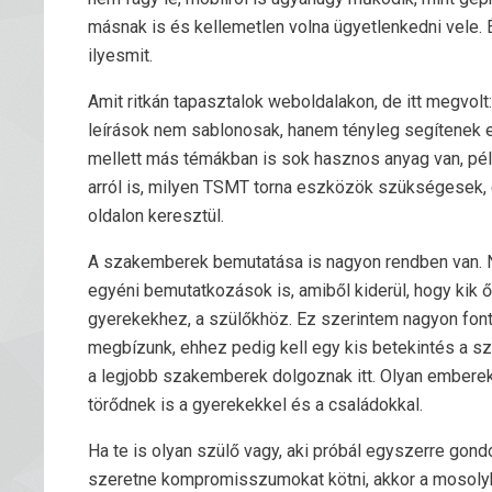
másnak is és kellemetlen volna ügyetlenkedni vele. 
ilyesmit.
Amit ritkán tapasztalok weboldalakon, de itt megvolt:
leírások nem sablonosak, hanem tényleg segítenek 
mellett más témákban is sok hasznos anyag van, pél
arról is, milyen TSMT torna eszközök szükségesek, 
oldalon keresztül.
A szakemberek bemutatása is nagyon rendben van. 
egyéni bemutatkozások is, amiből kiderül, hogy kik ő
gyerekekhez, a szülőkhöz. Ez szerintem nagyon font
megbízunk, ehhez pedig kell egy kis betekintés a s
a legjobb szakemberek dolgoznak itt. Olyan emberek,
törődnek is a gyerekekkel és a családokkal.
Ha te is olyan szülő vagy, aki próbál egyszerre gon
szeretne kompromisszumokat kötni, akkor a mosolykul