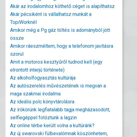
Akár az irodalomhoz köthető céget is alapíthatsz
Akár pécsiként is vállalhatsz munkát a
TopiWorknél
Amikor még a Pg gáz töltés is adományból jött
össze
Amikor ráeszméltem, hogy a telefonom javításra
szorul
Amit a motoros kesztyűről tudnod kell (egy
elrontott interjú története)
Az alkoholfogyasztás kultúrája
Az autószerelés művészetének is megvan a
maga szakmai irodalma
Az ideális polc könyvtárolásra
Az írókörünk legfiatalabb tagja megházasodott,
selfiegéppel fotóztunk a lagzin
Az online térbe került volna a kultúránk?
Az új swarovski fülbevalómnak köszönhetem,