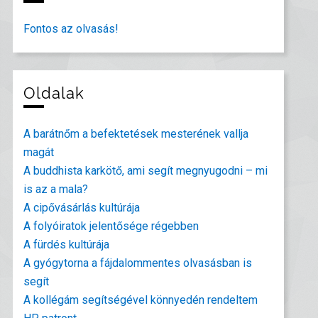
Fontos az olvasás!
Oldalak
A barátnőm a befektetések mesterének vallja
magát
A buddhista karkötő, ami segít megnyugodni – mi
is az a mala?
A cipővásárlás kultúrája
A folyóiratok jelentősége régebben
A fürdés kultúrája
A gyógytorna a fájdalommentes olvasásban is
segít
A kollégám segítségével könnyedén rendeltem