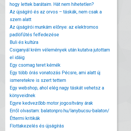
hogy lettek barátaim. Hát nem hihetetlen?
Az újságíró és az orvos – táskák, nem csak a
szem alatt
Az újságírói munkám előnye: az elektromos
padlófűtés felfedezése
Buli és kultúra
Csiganyál krém vélemények után kutatva jutottam
el idáig
Egy csomag teret kérnék
Egy több órás vonatozás Pécsre, ami alatt új
ismeretekre is szert tettem
Egy webshop, ahol elég nagy táskát vehetsz a
könyveidnek
Egyre kedvezőbb motor jogosítvány árak
Erről olvastam: balatonpro.hu/lanybucsu-balaton/
Éttermi kritikák
Flottakezelés és újságírás