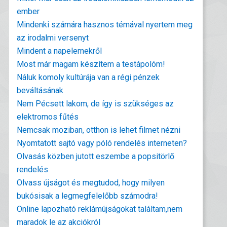
ember
Mindenki számára hasznos témával nyertem meg
az irodalmi versenyt
Mindent a napelemekről
Most már magam készítem a testápolóm!
Náluk komoly kultúrája van a régi pénzek
beváltásának
Nem Pécsett lakom, de így is szükséges az
elektromos fűtés
Nemcsak moziban, otthon is lehet filmet nézni
Nyomtatott sajtó vagy póló rendelés interneten?
Olvasás közben jutott eszembe a popsitörlő
rendelés
Olvass újságot és megtudod, hogy milyen
bukósisak a legmegfelelőbb számodra!
Online lapozható reklámújságokat találtam,nem
maradok le az akciókról