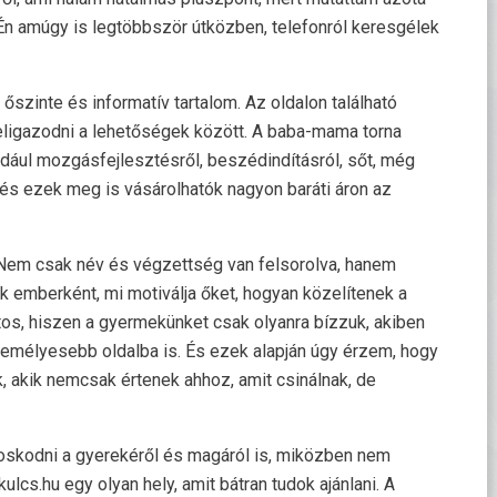
Én amúgy is legtöbbször útközben, telefonról keresgélek
 őszinte és informatív tartalom. Az oldalon található
eligazodni a lehetőségek között. A baba-mama torna
dául mozgásfejlesztésről, beszédindításról, sőt, még
és ezek meg is vásárolhatók nagyon baráti áron az
Nem csak név és végzettség van felsorolva, hanem
k emberként, mi motiválja őket, hogyan közelítenek a
os, hiszen a gyermekünket csak olyanra bízzuk, akiben
zemélyesebb oldalba is. És ezek alapján úgy érzem, hogy
 akik nemcsak értenek ahhoz, amit csinálnak, de
doskodni a gyerekéről és magáról is, miközben nem
cs.hu egy olyan hely, amit bátran tudok ajánlani. A