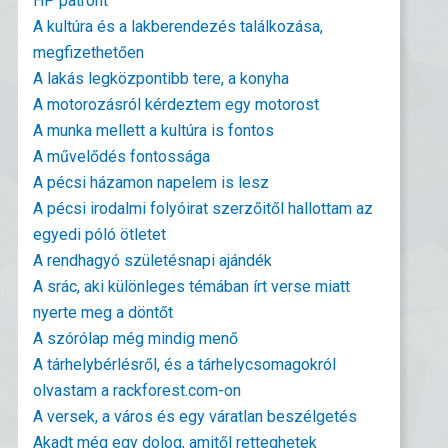
HP patront
A kultúra és a lakberendezés találkozása,
megfizethetően
A lakás legközpontibb tere, a konyha
A motorozásról kérdeztem egy motorost
A munka mellett a kultúra is fontos
A művelődés fontossága
A pécsi házamon napelem is lesz
A pécsi irodalmi folyóirat szerzőitől hallottam az
egyedi póló ötletet
A rendhagyó születésnapi ajándék
A srác, aki különleges témában írt verse miatt
nyerte meg a döntőt
A szórólap még mindig menő
A tárhelybérlésről, és a tárhelycsomagokról
olvastam a rackforest.com-on
A versek, a város és egy váratlan beszélgetés
Akadt még egy dolog, amitől retteghetek