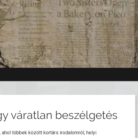
gy váratlan beszélgetés
ahol többek között kortárs irodalomról, helyi