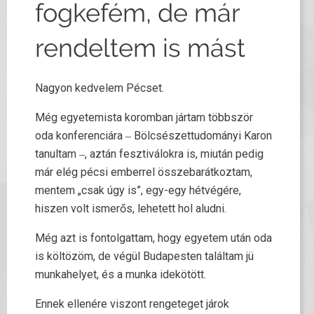
fogkefém, de már
rendeltem is mást
Nagyon kedvelem Pécset.
Még egyetemista koromban jártam többször
oda konferenciára ‒ Bölcsészettudományi Karon
tanultam ‒, aztán fesztiválokra is, miután pedig
már elég pécsi emberrel összebarátkoztam,
mentem „csak úgy is”, egy-egy hétvégére,
hiszen volt ismerős, lehetett hol aludni.
Még azt is fontolgattam, hogy egyetem után oda
is költözöm, de végül Budapesten találtam jü
munkahelyet, és a munka idekötött.
Ennek ellenére viszont rengeteget járok