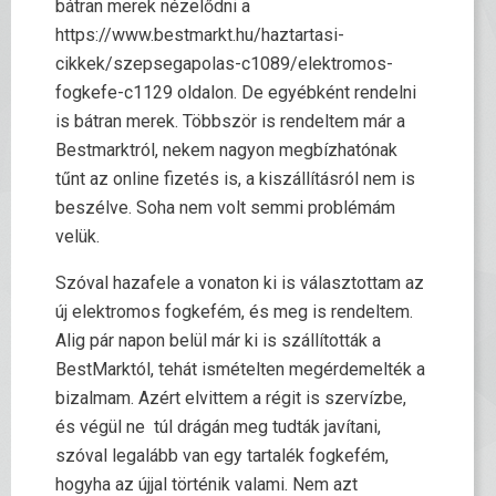
bátran merek nézelődni a
https://www.bestmarkt.hu/haztartasi-
cikkek/szepsegapolas-c1089/elektromos-
fogkefe-c1129 oldalon. De egyébként rendelni
is bátran merek. Többször is rendeltem már a
Bestmarktról, nekem nagyon megbízhatónak
tűnt az online fizetés is, a kiszállításról nem is
beszélve. Soha nem volt semmi problémám
velük.
Szóval hazafele a vonaton ki is választottam az
új elektromos fogkefém, és meg is rendeltem.
Alig pár napon belül már ki is szállították a
BestMarktól, tehát ismételten megérdemelték a
bizalmam. Azért elvittem a régit is szervízbe,
és végül ne túl drágán meg tudták javítani,
szóval legalább van egy tartalék fogkefém,
hogyha az újjal történik valami. Nem azt