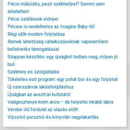
Pécsi működés, pesti székhellyel? Semmi sem
lehetetlen!
Pécsi szállásunk előnyei
Pécsre is rendelhetsz az Imagine Baby-től
Régi idők modern folytatása
Remek lehetőség vállalkozásoknak: napelemfarm
befektetés támogatással
Szappan készítés: egy újságból tudtam meg, milyen jó
buli
Székhely és szolgáltatás
Tökéletes esti program: egy pohár bor és egy folyóirat
Új szerszámok lakásfelújításhoz
Újságban az ausztriai kultúráról
Vadgesztenye krém arcra – de helyette inkább lábra
Versbe illő fordulat az utazás előtt
Vízszívó porszívó és könyvtári nagytakarítás