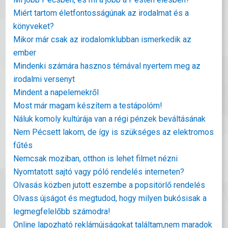
Miért tartom életfontosságúnak az irodalmat és a
könyveket?
Mikor már csak az irodalomklubban ismerkedik az
ember
Mindenki számára hasznos témával nyertem meg az
irodalmi versenyt
Mindent a napelemekről
Most már magam készítem a testápolóm!
Náluk komoly kultúrája van a régi pénzek beváltásának
Nem Pécsett lakom, de így is szükséges az elektromos
fűtés
Nemcsak moziban, otthon is lehet filmet nézni
Nyomtatott sajtó vagy póló rendelés interneten?
Olvasás közben jutott eszembe a popsitörlő rendelés
Olvass újságot és megtudod, hogy milyen bukósisak a
legmegfelelőbb számodra!
Online lapozható reklámújságokat találtam,nem maradok