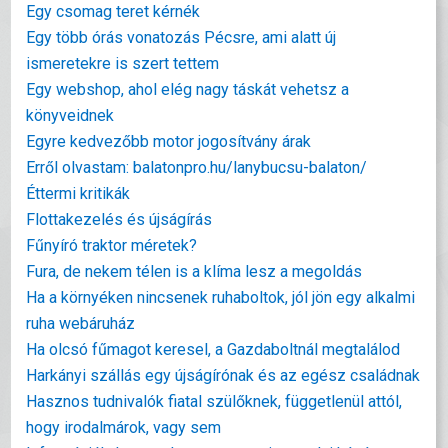
Egy csomag teret kérnék
Egy több órás vonatozás Pécsre, ami alatt új
ismeretekre is szert tettem
Egy webshop, ahol elég nagy táskát vehetsz a
könyveidnek
Egyre kedvezőbb motor jogosítvány árak
Erről olvastam: balatonpro.hu/lanybucsu-balaton/
Éttermi kritikák
Flottakezelés és újságírás
Fűnyíró traktor méretek?
Fura, de nekem télen is a klíma lesz a megoldás
Ha a környéken nincsenek ruhaboltok, jól jön egy alkalmi
ruha webáruház
Ha olcsó fűmagot keresel, a Gazdaboltnál megtalálod
Harkányi szállás egy újságírónak és az egész családnak
Hasznos tudnivalók fiatal szülőknek, függetlenül attól,
hogy irodalmárok, vagy sem