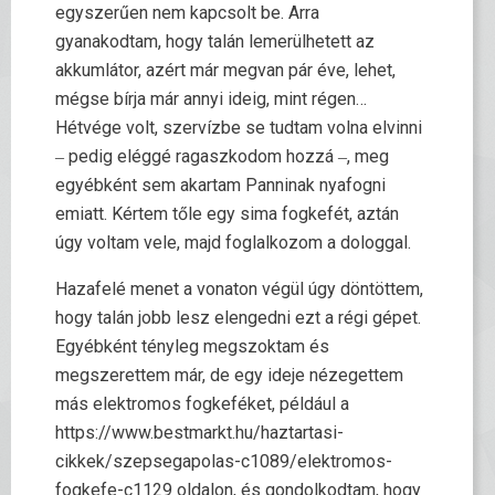
egyszerűen nem kapcsolt be. Arra
gyanakodtam, hogy talán lemerülhetett az
akkumlátor, azért már megvan pár éve, lehet,
mégse bírja már annyi ideig, mint régen…
Hétvége volt, szervízbe se tudtam volna elvinni
‒ pedig eléggé ragaszkodom hozzá ‒, meg
egyébként sem akartam Panninak nyafogni
emiatt. Kértem tőle egy sima fogkefét, aztán
úgy voltam vele, majd foglalkozom a dologgal.
Hazafelé menet a vonaton végül úgy döntöttem,
hogy talán jobb lesz elengedni ezt a régi gépet.
Egyébként tényleg megszoktam és
megszerettem már, de egy ideje nézegettem
más elektromos fogkeféket, például a
https://www.bestmarkt.hu/haztartasi-
cikkek/szepsegapolas-c1089/elektromos-
fogkefe-c1129 oldalon, és gondolkodtam, hogy