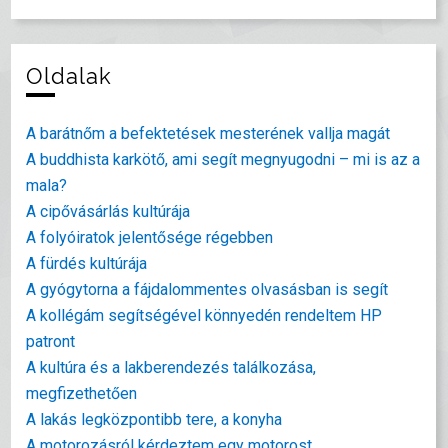
Oldalak
A barátnőm a befektetések mesterének vallja magát
A buddhista karkötő, ami segít megnyugodni – mi is az a
mala?
A cipővásárlás kultúrája
A folyóiratok jelentősége régebben
A fürdés kultúrája
A gyógytorna a fájdalommentes olvasásban is segít
A kollégám segítségével könnyedén rendeltem HP
patront
A kultúra és a lakberendezés találkozása,
megfizethetően
A lakás legközpontibb tere, a konyha
A motorozásról kérdeztem egy motorost