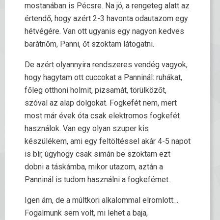
mostanában is Pécsre. Na jó, a rengeteg alatt az
értendő, hogy azért 2-3 havonta odautazom egy
hétvégére. Van ott ugyanis egy nagyon kedves
barátnőm, Panni, őt szoktam látogatni.
De azért olyannyira rendszeres vendég vagyok,
hogy hagytam ott cuccokat a Panninál: ruhákat,
főleg otthoni holmit, pizsamát, törülközőt,
szóval az alap dolgokat. Fogkefét nem, mert
most már évek óta csak elektromos fogkefét
használok. Van egy olyan szuper kis
készülékem, ami egy feltöltéssel akár 4-5 napot
is bír, úgyhogy csak simán be szoktam ezt
dobni a táskámba, mikor utazom, aztán a
Panninál is tudom használni a fogkefémet.
Igen ám, de a múltkori alkalommal elromlott…
Fogalmunk sem volt, mi lehet a baja,