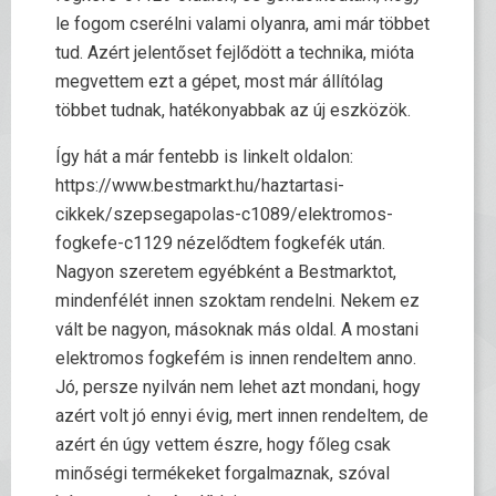
le fogom cserélni valami olyanra, ami már többet
tud. Azért jelentőset fejlődött a technika, mióta
megvettem ezt a gépet, most már állítólag
többet tudnak, hatékonyabbak az új eszközök.
Így hát a már fentebb is linkelt oldalon:
https://www.bestmarkt.hu/haztartasi-
cikkek/szepsegapolas-c1089/elektromos-
fogkefe-c1129 nézelődtem fogkefék után.
Nagyon szeretem egyébként a Bestmarktot,
mindenfélét innen szoktam rendelni. Nekem ez
vált be nagyon, másoknak más oldal. A mostani
elektromos fogkefém is innen rendeltem anno.
Jó, persze nyilván nem lehet azt mondani, hogy
azért volt jó ennyi évig, mert innen rendeltem, de
azért én úgy vettem észre, hogy főleg csak
minőségi termékeket forgalmaznak, szóval