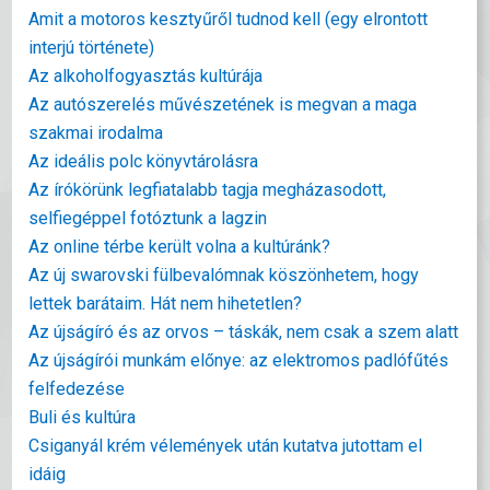
Amit a motoros kesztyűről tudnod kell (egy elrontott
interjú története)
Az alkoholfogyasztás kultúrája
Az autószerelés művészetének is megvan a maga
szakmai irodalma
Az ideális polc könyvtárolásra
Az írókörünk legfiatalabb tagja megházasodott,
selfiegéppel fotóztunk a lagzin
Az online térbe került volna a kultúránk?
Az új swarovski fülbevalómnak köszönhetem, hogy
lettek barátaim. Hát nem hihetetlen?
Az újságíró és az orvos – táskák, nem csak a szem alatt
Az újságírói munkám előnye: az elektromos padlófűtés
felfedezése
Buli és kultúra
Csiganyál krém vélemények után kutatva jutottam el
idáig