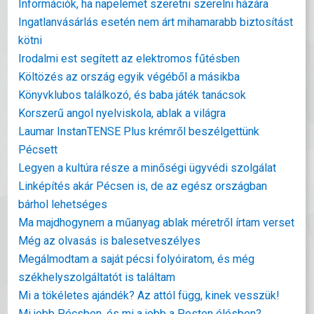
Információk, ha napelemet szeretni szerelni házára
Ingatlanvásárlás esetén nem árt mihamarabb biztosítást
kötni
Irodalmi est segített az elektromos fűtésben
Költözés az ország egyik végéből a másikba
Könyvklubos találkozó, és baba játék tanácsok
Korszerű angol nyelviskola, ablak a világra
Laumar InstanTENSE Plus krémről beszélgettünk
Pécsett
Legyen a kultúra része a minőségi ügyvédi szolgálat
Linképítés akár Pécsen is, de az egész országban
bárhol lehetséges
Ma majdhogynem a műanyag ablak méretről írtam verset
Még az olvasás is balesetveszélyes
Megálmodtam a saját pécsi folyóiratom, és még
székhelyszolgáltatót is találtam
Mi a tökéletes ajándék? Az attól függ, kinek vesszük!
Mi jobb Pécsben, és mi a jobb a Pesten élésben?