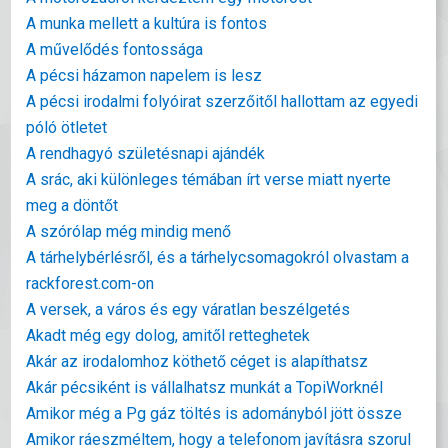
A munka mellett a kultúra is fontos
A művelődés fontossága
A pécsi házamon napelem is lesz
A pécsi irodalmi folyóirat szerzőitől hallottam az egyedi
póló ötletet
A rendhagyó születésnapi ajándék
A srác, aki különleges témában írt verse miatt nyerte
meg a döntőt
A szórólap még mindig menő
A tárhelybérlésről, és a tárhelycsomagokról olvastam a
rackforest.com-on
A versek, a város és egy váratlan beszélgetés
Akadt még egy dolog, amitől retteghetek
Akár az irodalomhoz köthető céget is alapíthatsz
Akár pécsiként is vállalhatsz munkát a TopiWorknél
Amikor még a Pg gáz töltés is adományból jött össze
Amikor ráeszméltem, hogy a telefonom javításra szorul