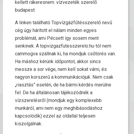
kellett rákeresnem: vízvezeték szerelő
budapest.
A linken található Topvízgázfűtésszerelő nevű
cég úgy hárított el nálam minden egyes
problémát, ami Pécsett így sosem ment
senkinek. A topvizgazfutesszerelo.hu-tól nem
cammogva szállnak ki, ha mondjuk csőtörés van.
Ha máshoz kérünk időpontot, akkor sincs
messze a sor vége, nem kell sokat várni, és
nagyon korszerű a kommunikációjuk. Nem csak
„riasztás” esetén, de ha bármi kérdés merülne
fel. De ha általánosan tájékozódnék a
vízszerelésről (mondjuk egy komplexebb
munkáról, ami nem egy meghibásodáshoz
kapcsolódik) ezzel az oldallal teljesen
kiszolgálnak.