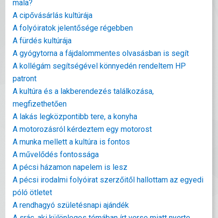
mala?
A cipővásárlás kultúrája
A folyóiratok jelentősége régebben
A fürdés kultúrája
A gyógytorna a fájdalommentes olvasásban is segít
A kollégám segítségével könnyedén rendeltem HP
patront
A kultúra és a lakberendezés találkozása,
megfizethetően
A lakás legközpontibb tere, a konyha
A motorozásról kérdeztem egy motorost
A munka mellett a kultúra is fontos
A művelődés fontossága
A pécsi házamon napelem is lesz
A pécsi irodalmi folyóirat szerzőitől hallottam az egyedi
póló ötletet
A rendhagyó születésnapi ajándék
A srác, aki különleges témában írt verse miatt nyerte