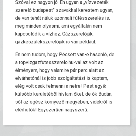
Szóval ez nagyon jó. Én ugyan a „vízvezeték
szerelő budapest” szavakkal kerestem ugyan,
de van tehát náluk azonnali fűtésszerelés is,
meg minden olyasmi, ami egyáltalán nem
kapcsolódik a vízhez. Gázszerelőjük,
gázkészülékszerelőjük is van például.
Én nem tudom, hogy Pécsett van-e hasonló, de
a topvizgazfutesszerelo.hu-val az volt az
élményem, hogy valamire pár perc alatt az
elvárhatónál is jobb szolgáltatást is kaptam,
elég volt csak felmenni a netre! Pest egyik
külsőbb kerületéből hívtam őket, de ők Budán,
sőt az egész környező megyében, vidékről is
elérhetők! Egyszerűen nagyszerű.