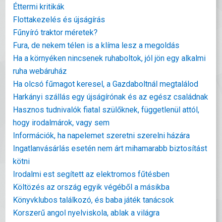
Éttermi kritikák
Flottakezelés és újságírás
Fűnyíró traktor méretek?
Fura, de nekem télen is a klíma lesz a megoldás
Ha a környéken nincsenek ruhaboltok, jól jön egy alkalmi
ruha webáruház
Ha olcsó fűmagot keresel, a Gazdaboltnál megtalálod
Harkányi szállás egy újságírónak és az egész családnak
Hasznos tudnivalók fiatal szülőknek, függetlenül attól,
hogy irodalmárok, vagy sem
Információk, ha napelemet szeretni szerelni házára
Ingatlanvásárlás esetén nem árt mihamarabb biztosítást
kötni
Irodalmi est segített az elektromos fűtésben
Költözés az ország egyik végéből a másikba
Könyvklubos találkozó, és baba játék tanácsok
Korszerű angol nyelviskola, ablak a világra