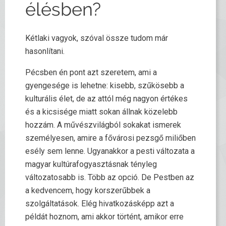
élésben?
Kétlaki vagyok, szóval össze tudom már
hasonlítani.
Pécsben én pont azt szeretem, ami a
gyengesége is lehetne: kisebb, szűkösebb a
kulturális élet, de az attól még nagyon értékes
és a kicsisége miatt sokan állnak közelebb
hozzám. A művészvilágból sokakat ismerek
személyesen, amire a fővárosi pezsgő miliőben
esély sem lenne. Ugyanakkor a pesti változata a
magyar kultúrafogyasztásnak tényleg
változatosabb is. Több az opció. De Pestben az
a kedvencem, hogy korszerűbbek a
szolgáltatások. Elég hivatkozásképp azt a
példát hoznom, ami akkor történt, amikor erre