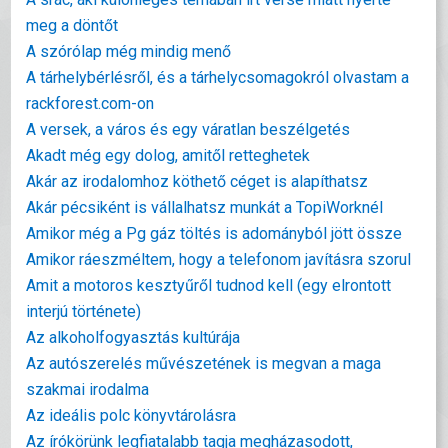
meg a döntőt
A szórólap még mindig menő
A tárhelybérlésről, és a tárhelycsomagokról olvastam a
rackforest.com-on
A versek, a város és egy váratlan beszélgetés
Akadt még egy dolog, amitől retteghetek
Akár az irodalomhoz köthető céget is alapíthatsz
Akár pécsiként is vállalhatsz munkát a TopiWorknél
Amikor még a Pg gáz töltés is adományból jött össze
Amikor ráeszméltem, hogy a telefonom javításra szorul
Amit a motoros kesztyűről tudnod kell (egy elrontott
interjú története)
Az alkoholfogyasztás kultúrája
Az autószerelés művészetének is megvan a maga
szakmai irodalma
Az ideális polc könyvtárolásra
Az írókörünk legfiatalabb tagja megházasodott,