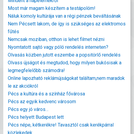
Mindent a napelemekről
Most már magam készítem a testápolóm!
Náluk komoly kultúrája van a régi pénzek beváltásának
Nem Pécsett lakom, de így is szükséges az elektromos
fűtés
Nemcsak moziban, otthon is lehet filmet nézni
Nyomtatott sajtó vagy póló rendelés interneten?
Olvasás közben jutott eszembe a popsitörlő rendelés
Olvass újságot és megtudod, hogy milyen bukósisak a
legmegfelelőbb számodra!
Online lapozható reklámújságokat találtam,nem maradok
le az akciókról
Pécs a kultúra és a színház fővárosa
Pécs az egyik kedvenc városom
Pécs egy jó város…
Pécs helyett Budapest lett
Pécs népe, kétkerékre! Tavasztól csak kerékpárral
közlekedek