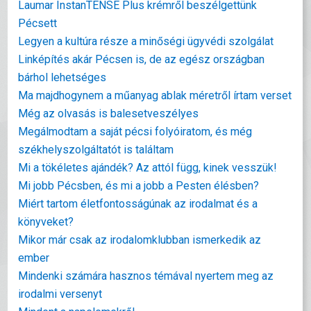
Laumar InstanTENSE Plus krémről beszélgettünk
Pécsett
Legyen a kultúra része a minőségi ügyvédi szolgálat
Linképítés akár Pécsen is, de az egész országban
bárhol lehetséges
Ma majdhogynem a műanyag ablak méretről írtam verset
Még az olvasás is balesetveszélyes
Megálmodtam a saját pécsi folyóiratom, és még
székhelyszolgáltatót is találtam
Mi a tökéletes ajándék? Az attól függ, kinek vesszük!
Mi jobb Pécsben, és mi a jobb a Pesten élésben?
Miért tartom életfontosságúnak az irodalmat és a
könyveket?
Mikor már csak az irodalomklubban ismerkedik az
ember
Mindenki számára hasznos témával nyertem meg az
irodalmi versenyt