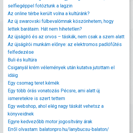
selfiegéppel fotóztunk a lagzin
Az online térbe került volna a kultúránk?
Az új swarovski fülbevalómnak köszönhetem, hogy
lettek barátaim. Hát nem hihetetlen?
Az újságíró és az orvos – táskák, nem csak a szem alatt
Az újságírói munkám előnye: az elektromos padlófűtés
felfedezése
Buli és kultúra
Csiganyál krém vélemények után kutatva jutottam el
idáig
Egy csomag teret kérnék
Egy több órás vonatozás Pécsre, ami alatt új
ismeretekre is szert tettem
Egy webshop, ahol elég nagy táskát vehetsz a
könyveidnek
Egyre kedvezőbb motor jogosítvány árak
Erről olvastam: balatonpro.hu/lanybucsu-balaton/