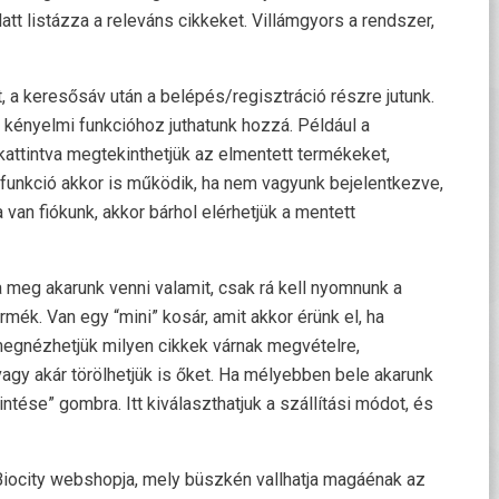
latt listázza a releváns cikkeket. Villámgyors a rendszer,
t, a keresősáv után a belépés/regisztráció részre jutunk.
k kényelmi funkcióhoz juthatunk hozzá. Például a
 kattintva megtekinthetjük az elmentett termékeket,
 funkció akkor is működik, ha nem vagyunk bejelentkezve,
an fiókunk, akkor bárhol elérhetjük a mentett
a meg akarunk venni valamit, csak rá kell nyomnunk a
mék. Van egy “mini” kosár, amit akkor érünk el, ha
megnézhetjük milyen cikkek várnak megvételre,
gy akár törölhetjük is őket. Ha mélyebben bele akarunk
ntése” gombra. Itt kiválaszthatjuk a szállítási módot, és
 Biocity webshopja, mely büszkén vallhatja magáénak az