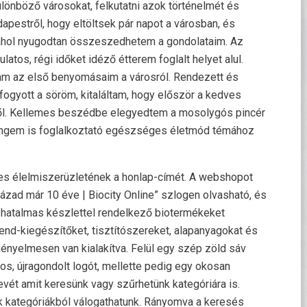
ülönböző városokat, felkutatni azok történelmét és
apestről, hogy eltöltsek pár napot a városban, és
, ahol nyugodtan összeszedhetem a gondolataim. Az
atos, régi időket idéző étterem foglalt helyet alul.
tam az első benyomásaim a városról. Rendezett és
lfogyott a söröm, kitaláltam, hogy először a kedves
ről. Kellemes beszédbe elegyedtem a mosolygós pincér
az engem is foglalkoztató egészséges életmód témához
es élelmiszerüzletének a honlap-címét. A webshopot
ad már 10 éve | Biocity Online” szlogen olvasható, és
, hatalmas készlettel rendelkező biotermékeket
rend-kiegészítőket, tisztítószereket, alapanyagokat és
ényelmesen van kialakítva. Felül egy szép zöld sáv
atos, újragondolt logót, mellette pedig egy okosan
 nevét amit keresünk vagy szűrhetünk kategóriára is.
k kategóriákból válogathatunk. Rányomva a keresés