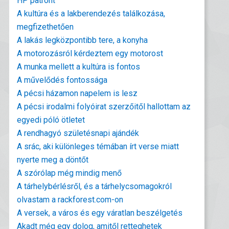
HP patront
A kultúra és a lakberendezés találkozása,
megfizethetően
A lakás legközpontibb tere, a konyha
A motorozásról kérdeztem egy motorost
A munka mellett a kultúra is fontos
A művelődés fontossága
A pécsi házamon napelem is lesz
A pécsi irodalmi folyóirat szerzőitől hallottam az
egyedi póló ötletet
A rendhagyó születésnapi ajándék
A srác, aki különleges témában írt verse miatt
nyerte meg a döntőt
A szórólap még mindig menő
A tárhelybérlésről, és a tárhelycsomagokról
olvastam a rackforest.com-on
A versek, a város és egy váratlan beszélgetés
Akadt még egy dolog, amitől retteghetek