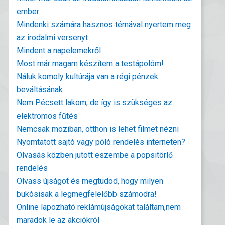
ember
Mindenki számára hasznos témával nyertem meg
az irodalmi versenyt
Mindent a napelemekről
Most már magam készítem a testápolóm!
Náluk komoly kultúrája van a régi pénzek
beváltásának
Nem Pécsett lakom, de így is szükséges az
elektromos fűtés
Nemcsak moziban, otthon is lehet filmet nézni
Nyomtatott sajtó vagy póló rendelés interneten?
Olvasás közben jutott eszembe a popsitörlő
rendelés
Olvass újságot és megtudod, hogy milyen
bukósisak a legmegfelelőbb számodra!
Online lapozható reklámújságokat találtam,nem
maradok le az akciókról