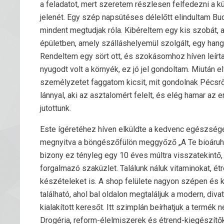
a feladatot, mert szeretem részlesen felfedezni a k
jelenét. Egy szép napsütéses délelőtt elindultam Bud
mindent megtudjak róla. Kibéreltem egy kis szobát
épületben, amely szálláshelyemül szolgált, egy hangul
Rendeltem egy sört ott, és szokásomhoz híven leír
nyugodt volt a környék, ez jó jel gondoltam. Miután e
személyzetet faggatom kicsit, mit gondolnak Pécs
lánnyal, aki az asztalomért felelt, és elég hamar 
jutottunk.
Este ígéretéhez híven elküldte a kedvenc egészség
megnyitva a böngészőfülön meggyőző „A Te bioáruház
bizony ez tényleg egy 10 éves múltra visszatekintő
forgalmazó szaküzlet. Találunk náluk vitaminokat, ét
készételeket is. A shop felülete nagyon szépen és k
található, ahol bal oldalon megtaláljuk a modern, div
kialakított keresőt. Itt szimplán beírhatjuk a termék
Drogéria, reform-élelmiszerek és étrend-kiegészítő