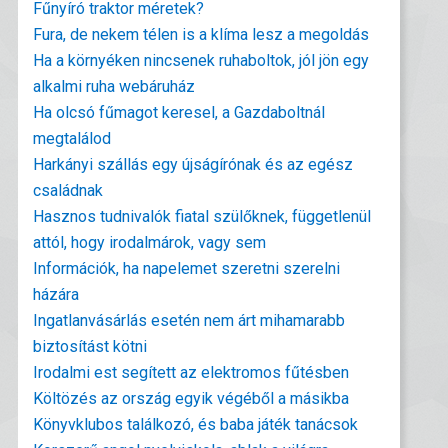
Fűnyíró traktor méretek?
Fura, de nekem télen is a klíma lesz a megoldás
Ha a környéken nincsenek ruhaboltok, jól jön egy
alkalmi ruha webáruház
Ha olcsó fűmagot keresel, a Gazdaboltnál
megtalálod
Harkányi szállás egy újságírónak és az egész
családnak
Hasznos tudnivalók fiatal szülőknek, függetlenül
attól, hogy irodalmárok, vagy sem
Információk, ha napelemet szeretni szerelni
házára
Ingatlanvásárlás esetén nem árt mihamarabb
biztosítást kötni
Irodalmi est segített az elektromos fűtésben
Költözés az ország egyik végéből a másikba
Könyvklubos találkozó, és baba játék tanácsok