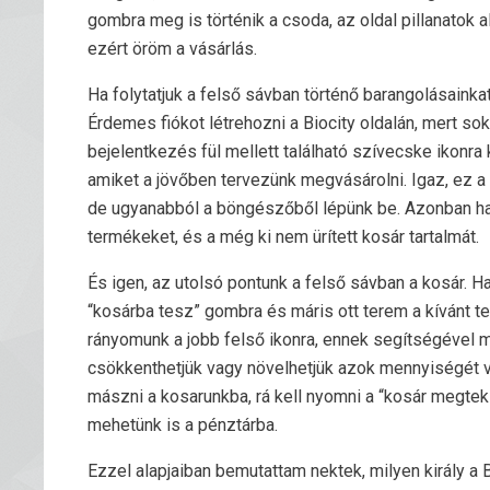
gombra meg is történik a csoda, az oldal pillanatok a
ezért öröm a vásárlás.
Ha folytatjuk a felső sávban történő barangolásainka
Érdemes fiókot létrehozni a Biocity oldalán, mert so
bejelentkezés fül mellett található szívecske ikonra
amiket a jövőben tervezünk megvásárolni. Igaz, ez a
de ugyanabból a böngészőből lépünk be. Azonban ha v
termékeket, és a még ki nem ürített kosár tartalmát.
És igen, az utolsó pontunk a felső sávban a kosár. H
“kosárba tesz” gombra és máris ott terem a kívánt ter
rányomunk a jobb felső ikonra, ennek segítségével 
csökkenthetjük vagy növelhetjük azok mennyiségét va
mászni a kosarunkba, rá kell nyomni a “kosár megteki
mehetünk is a pénztárba.
Ezzel alapjaiban bemutattam nektek, milyen király a