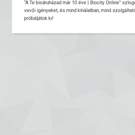
“A Te bioáruházad már 10 éve | Biocity Online” szlo
vevői igényeket, és mind kínálatban, mind szolgálta
próbáljátok ki!