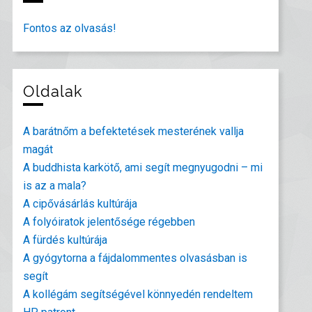
Fontos az olvasás!
Oldalak
A barátnőm a befektetések mesterének vallja
magát
A buddhista karkötő, ami segít megnyugodni – mi
is az a mala?
A cipővásárlás kultúrája
A folyóiratok jelentősége régebben
A fürdés kultúrája
A gyógytorna a fájdalommentes olvasásban is
segít
A kollégám segítségével könnyedén rendeltem