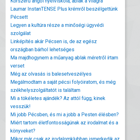
Korszerű angol nyelviskola, ablak a világra
Laumar InstanTENSE Plus krémről beszélgettünk
Pécsett
Legyen a kultúra része a minőségi ügyvédi
szolgálat
Linképítés akár Pécsen is, de az egész
országban bárhol lehetséges
Ma majdhogynem a műanyag ablak méretről írtam
verset
Még az olvasás is balesetveszélyes
Megálmodtam a saját pécsi folyóiratom, és még
székhelyszolgáltatót is találtam
Mi a tökéletes ajándék? Az attól függ, kinek
vesszük!
Mi jobb Pécsben, és mi a jobb a Pesten élésben?
Miért tartom életfontosságúnak az irodalmat és a
könyveket?
Mikor már csak az irodalomklubban ismerkedik az