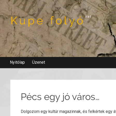
Kupe folyó
irat
Nyitólap
Üzenet
Pécs egy jó város…
Dolgozom egy kultúr magazinnak, és felkértek egy át