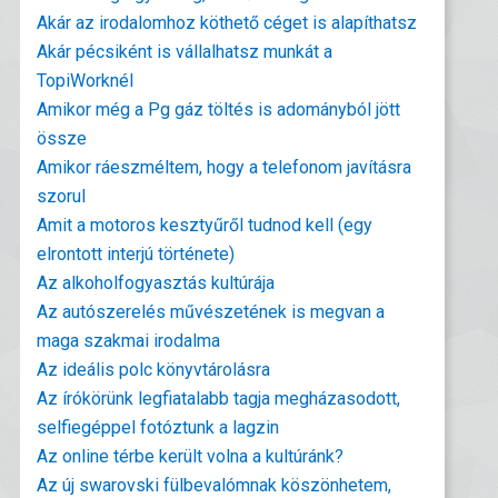
Akár az irodalomhoz köthető céget is alapíthatsz
Akár pécsiként is vállalhatsz munkát a
TopiWorknél
Amikor még a Pg gáz töltés is adományból jött
össze
Amikor ráeszméltem, hogy a telefonom javításra
szorul
Amit a motoros kesztyűről tudnod kell (egy
elrontott interjú története)
Az alkoholfogyasztás kultúrája
Az autószerelés művészetének is megvan a
maga szakmai irodalma
Az ideális polc könyvtárolásra
Az írókörünk legfiatalabb tagja megházasodott,
selfiegéppel fotóztunk a lagzin
Az online térbe került volna a kultúránk?
Az új swarovski fülbevalómnak köszönhetem,