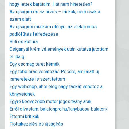
hogy lettek barátaim. Hát nem hihetetlen?
Az újságíró és az orvos – táskák, nem csak a
szem alatt
Az újságírói munkám előnye: az elektromos
padlófűtés felfedezése
Buli és kultúra
Csiganyál krém vélemények után kutatva jutottam
el idáig
Egy csomag teret kérnék
Egy több órás vonatozás Pécsre, ami alatt új
ismeretekre is szert tettem
Egy webshop, ahol elég nagy táskát vehetsz a
könyveidnek
Egyre kedvezőbb motor jogosítvány árak
Erről olvastam: balatonpro.hu/lanybucsu-balaton/
Éttermi kritikák
Flottakezelés és újságírás