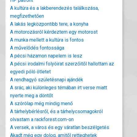
HP patront
A kultúra és a lakberendezés találkozása,
megfizethetően
A lakás legközpontibb tere, a konyha
A motorozásról kérdeztem egy motorost
A munka mellett a kultúra is fontos
A művelődés fontossága
A pécsi házamon napelem is lesz
A pécsi irodalmi folyóirat szerzőitől hallottam az
egyedi póló ötletet
A rendhagyó születésnapi ajándék
A srác, aki különleges témában írt verse miatt
nyerte meg a döntőt
A szórólap még mindig menő
A tárhelybérlésről, és a tárhelycsomagokról
olvastam a rackforest.com-on
A versek, a város és egy váratlan beszélgetés
Akadt még egy dolog, amitől retteghetek