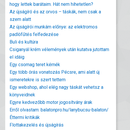
hogy lettek barátaim. Hát nem hihetetlen?
Az újságíró és az orvos – táskák, nem csak a
szem alatt
Az újságírói munkám előnye: az elektromos
padlófűtés felfedezése
Buli és kultúra
Csiganyál krém vélemények után kutatva jutottam
el idáig
Egy csomag teret kérnék
Egy több órás vonatozás Pécsre, ami alatt új
ismeretekre is szert tettem
Egy webshop, ahol elég nagy táskát vehetsz a
könyveidnek
Egyre kedvezőbb motor jogosítvány árak
Erről olvastam: balatonpro.hu/lanybucsu-balaton/
Éttermi kritikák
Flottakezelés és újságírás