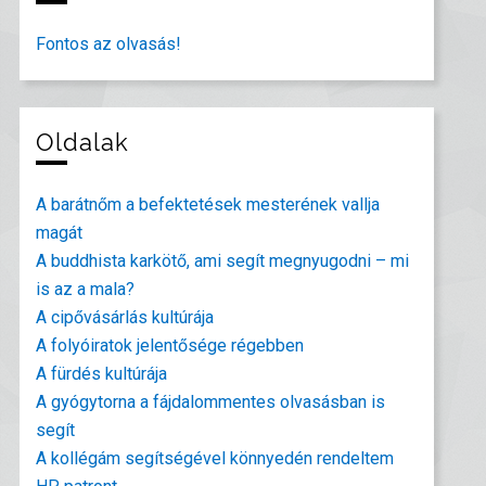
Fontos az olvasás!
Oldalak
A barátnőm a befektetések mesterének vallja
magát
A buddhista karkötő, ami segít megnyugodni – mi
is az a mala?
A cipővásárlás kultúrája
A folyóiratok jelentősége régebben
A fürdés kultúrája
A gyógytorna a fájdalommentes olvasásban is
segít
A kollégám segítségével könnyedén rendeltem