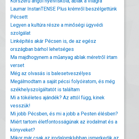
Korszerű angol nyelviskola, ablak a világra
Laumar InstanTENSE Plus krémről beszélgettünk
Pécsett
Legyen a kultúra része a minőségi ügyvédi
szolgálat
Linképítés akár Pécsen is, de az egész
országban bárhol lehetséges
Ma majdhogynem a műanyag ablak méretről írtam
verset
Még az olvasás is balesetveszélyes
Megálmodtam a saját pécsi folyóiratom, és még
székhelyszolgáltatót is találtam
Mi a tökéletes ajándék? Az attól függ, kinek
vesszük!
Mi jobb Pécsben, és mi a jobb a Pesten élésben?
Miért tartom életfontosságúnak az irodalmat és a
könyveket?
Mikor már csak az irodalomklubban ismerkedik az