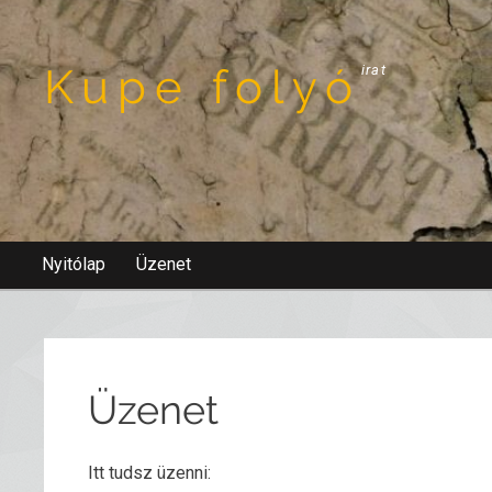
Kupe folyó
irat
Nyitólap
Üzenet
Üzenet
Itt tudsz üzenni: