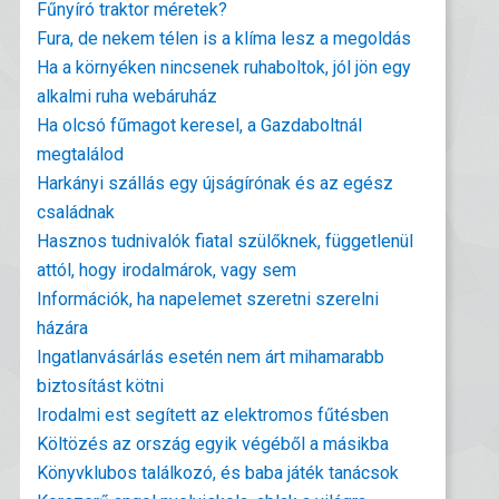
Fűnyíró traktor méretek?
Fura, de nekem télen is a klíma lesz a megoldás
Ha a környéken nincsenek ruhaboltok, jól jön egy
alkalmi ruha webáruház
Ha olcsó fűmagot keresel, a Gazdaboltnál
megtalálod
Harkányi szállás egy újságírónak és az egész
családnak
Hasznos tudnivalók fiatal szülőknek, függetlenül
attól, hogy irodalmárok, vagy sem
Információk, ha napelemet szeretni szerelni
házára
Ingatlanvásárlás esetén nem árt mihamarabb
biztosítást kötni
Irodalmi est segített az elektromos fűtésben
Költözés az ország egyik végéből a másikba
Könyvklubos találkozó, és baba játék tanácsok