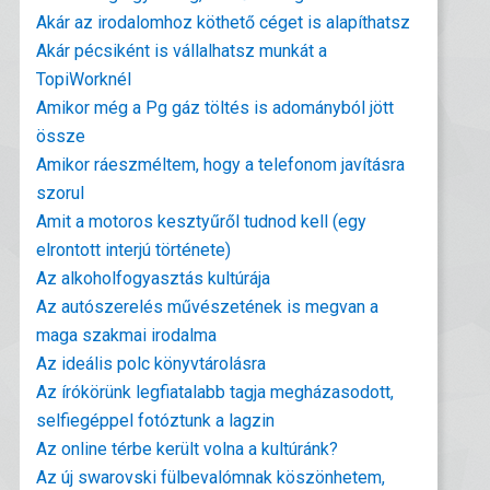
Akár az irodalomhoz köthető céget is alapíthatsz
Akár pécsiként is vállalhatsz munkát a
TopiWorknél
Amikor még a Pg gáz töltés is adományból jött
össze
Amikor ráeszméltem, hogy a telefonom javításra
szorul
Amit a motoros kesztyűről tudnod kell (egy
elrontott interjú története)
Az alkoholfogyasztás kultúrája
Az autószerelés művészetének is megvan a
maga szakmai irodalma
Az ideális polc könyvtárolásra
Az írókörünk legfiatalabb tagja megházasodott,
selfiegéppel fotóztunk a lagzin
Az online térbe került volna a kultúránk?
Az új swarovski fülbevalómnak köszönhetem,