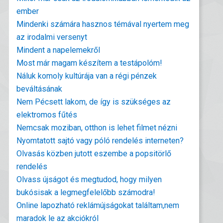
ember
Mindenki számára hasznos témával nyertem meg
az irodalmi versenyt
Mindent a napelemekről
Most már magam készítem a testápolóm!
Náluk komoly kultúrája van a régi pénzek
beváltásának
Nem Pécsett lakom, de így is szükséges az
elektromos fűtés
Nemcsak moziban, otthon is lehet filmet nézni
Nyomtatott sajtó vagy póló rendelés interneten?
Olvasás közben jutott eszembe a popsitörlő
rendelés
Olvass újságot és megtudod, hogy milyen
bukósisak a legmegfelelőbb számodra!
Online lapozható reklámújságokat találtam,nem
maradok le az akciókról