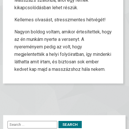
Masszázs szalonba, ahol egy remek
kikapcsolódásban lehet részük.
Kellemes olvasást, stresszmentes hétvégét!
Nagyon boldog voltam, amikor értesítettek, hogy
az én munkám nyerte a versenyt. A
nyereményem pedig az volt, hogy
megjelentették a helyi folyóiratban, így mindenki
láthatta amit írtam, és biztosan sok ember
kedvet kap majd a masszázshoz hála nekem.