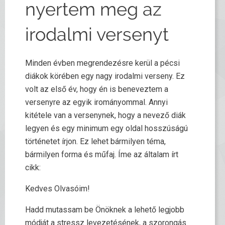
nyertem meg az
irodalmi versenyt
Minden évben megrendezésre kerül a pécsi
diákok körében egy nagy irodalmi verseny. Ez
volt az első év, hogy én is beneveztem a
versenyre az egyik irományommal. Annyi
kitétele van a versenynek, hogy a nevező diák
legyen és egy minimum egy oldal hosszúságú
történetet írjon. Ez lehet bármilyen téma,
bármilyen forma és műfaj. Íme az általam írt
cikk:
Kedves Olvasóim!
Hadd mutassam be Önöknek a lehető legjobb
módját a stressz levezetésének, a szorongás