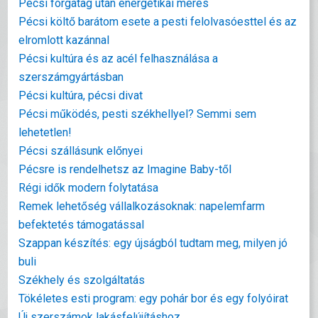
Pécsi forgatag után energetikai mérés
Pécsi költő barátom esete a pesti felolvasóesttel és az
elromlott kazánnal
Pécsi kultúra és az acél felhasználása a
szerszámgyártásban
Pécsi kultúra, pécsi divat
Pécsi működés, pesti székhellyel? Semmi sem
lehetetlen!
Pécsi szállásunk előnyei
Pécsre is rendelhetsz az Imagine Baby-től
Régi idők modern folytatása
Remek lehetőség vállalkozásoknak: napelemfarm
befektetés támogatással
Szappan készítés: egy újságból tudtam meg, milyen jó
buli
Székhely és szolgáltatás
Tökéletes esti program: egy pohár bor és egy folyóirat
Új szerszámok lakásfelújításhoz