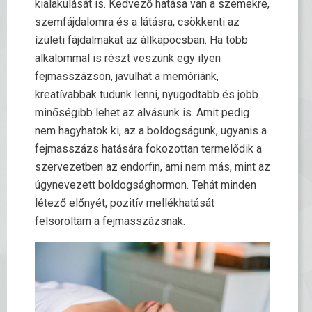
kialakulását is. Kedvező hatása van a szemekre,
szemfájdalomra és a látásra, csökkenti az
ízületi fájdalmakat az állkapocsban. Ha több
alkalommal is részt veszünk egy ilyen
fejmasszázson, javulhat a memóriánk,
kreatívabbak tudunk lenni, nyugodtabb és jobb
minőségibb lehet az alvásunk is. Amit pedig
nem hagyhatok ki, az a boldogságunk, ugyanis a
fejmasszázs hatására fokozottan termelődik a
szervezetben az endorfin, ami nem más, mint az
úgynevezett boldogsághormon. Tehát minden
létező előnyét, pozitív mellékhatását
felsoroltam a fejmasszázsnak.