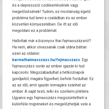
és a depresszió csökkentésének vagy
megelőzésének! Tudom, ez mostanság égető
probléma tud lenni a családban és az ember
közvetlen környezetében. De itt az idő
megoldani ez a problémát.
Hallottak már a bizonyos thai fejmasszázsról?
Ha nem, akkor olvassanak csak utána bátran
ezen az oldalon:
karmathaimasszazs.hu/fejmasszazs
. Egy
fejmasszázs során az ember igazán ki tud
kapcsolni. Megszabadulhat a hétköznapok
gondjaitól, magára figyelhet, befelé fordulhat. Ez
az az idő, amit igazán önmagára szánhat az
ember. A saját testi, lelki és szellemi jólétére.
Ugyanis egy fejmasszázs megszüntetheti a
különféle migréneket és megelőzhetjük vele a