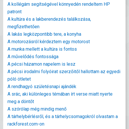
A kollégám segítségével könnyedén rendeltem HP
patront
A kultúra és a lakberendezés találkozása,
megfizethetően
A lakás legközpontibb tere, a konyha
A motorozásról kérdeztem egy motorost
A munka mellett a kultúra is fontos
A művelődés fontossága
A pécsi házamon napelem is lesz
A pécsi irodalmi folyóirat szerzőitől hallottam az egyedi
póló ötletet
A rendhagyó születésnapi ajándék
A srác, aki különleges témában írt verse miatt nyerte
meg a döntőt
A szórólap még mindig menő
A tárhelybérlésről, és a tárhelycsomagokról olvastam a
rackforest.com-on