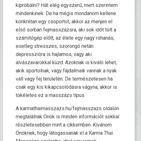
kipróbálni? Hát elég egyszerű, mert szerintem
mindenkinek. De ha mégis mondanom kellene
konkrétan egy csoportot, akkor az menjen el
első sorban fejmasszázsra, aki sok időt tölt a
számítógép előtt, az élete egy nagy rohanás,
esetleg stresszes, szorongó netán
depresszióra is hajlamos, vagy aki
alvászavarokkal küzd. Azoknak is kiváló lehet,
akik sportolnak, vagy fájdalmaik vannak a nyak
váll vagy fej területén. De természetesen ha
csak egy kis kikapcsolódásra vágyna, akkor is
tökéletes ez a masszázs típus.
A karmathaimasszazs.hu/fejmasszazs oldalon
megtalálnak Önök is minden információt sokkal
részletesebben mint a cikkemben. Kívánom
Önöknek, hogy látogassanak el a Karma Thai