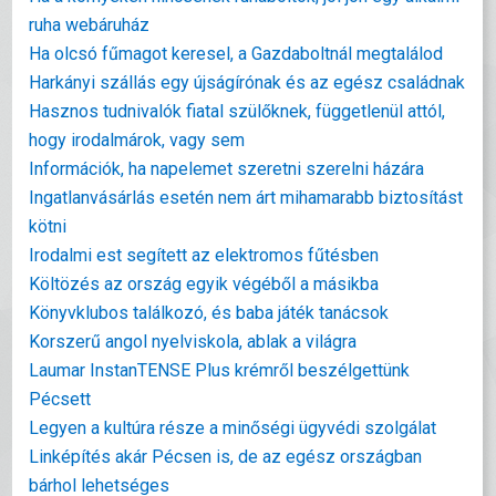
ruha webáruház
Ha olcsó fűmagot keresel, a Gazdaboltnál megtalálod
Harkányi szállás egy újságírónak és az egész családnak
Hasznos tudnivalók fiatal szülőknek, függetlenül attól,
hogy irodalmárok, vagy sem
Információk, ha napelemet szeretni szerelni házára
Ingatlanvásárlás esetén nem árt mihamarabb biztosítást
kötni
Irodalmi est segített az elektromos fűtésben
Költözés az ország egyik végéből a másikba
Könyvklubos találkozó, és baba játék tanácsok
Korszerű angol nyelviskola, ablak a világra
Laumar InstanTENSE Plus krémről beszélgettünk
Pécsett
Legyen a kultúra része a minőségi ügyvédi szolgálat
Linképítés akár Pécsen is, de az egész országban
bárhol lehetséges