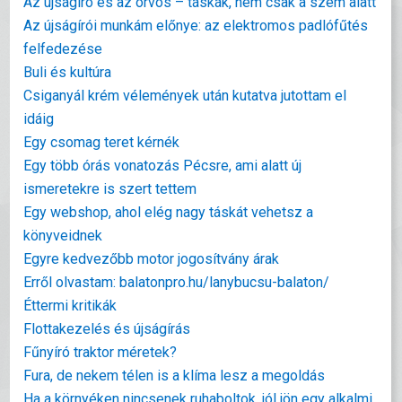
Az újságíró és az orvos – táskák, nem csak a szem alatt
Az újságírói munkám előnye: az elektromos padlófűtés
felfedezése
Buli és kultúra
Csiganyál krém vélemények után kutatva jutottam el
idáig
Egy csomag teret kérnék
Egy több órás vonatozás Pécsre, ami alatt új
ismeretekre is szert tettem
Egy webshop, ahol elég nagy táskát vehetsz a
könyveidnek
Egyre kedvezőbb motor jogosítvány árak
Erről olvastam: balatonpro.hu/lanybucsu-balaton/
Éttermi kritikák
Flottakezelés és újságírás
Fűnyíró traktor méretek?
Fura, de nekem télen is a klíma lesz a megoldás
Ha a környéken nincsenek ruhaboltok, jól jön egy alkalmi