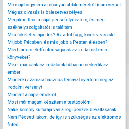
Ma majdhogynem a műanyag ablak méretről írtam verset
Még az olvasás is balesetveszélyes
Megálmodtam a saját pécsi folyóiratom, és még
székhelyszolgáltatót is találtam
Mi a tökéletes ajándék? Az attól függ, kinek vesszük!
Mi jobb Pécsben, és mi a jobb a Pesten élésben?
Miért tartom életfontosságúnak az irodalmat és a
könyveket?
Mikor már csak az irodalomklubban ismerkedik az
ember
Mindenki számára hasznos témával nyertem meg az
irodalmi versenyt
Mindent a napelemekről
Most már magam készítem a testápolóm!
Náluk komoly kultúrája van a régi pénzek beváltásának
Nem Pécsett lakom, de így is szükséges az elektromos
fűtés