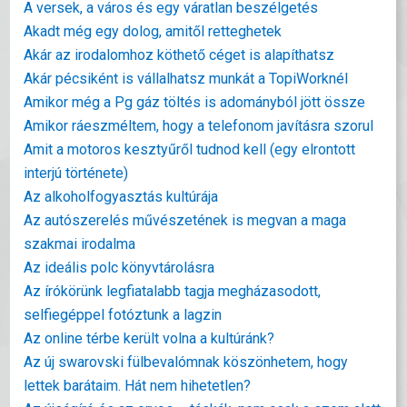
A versek, a város és egy váratlan beszélgetés
Akadt még egy dolog, amitől retteghetek
Akár az irodalomhoz köthető céget is alapíthatsz
Akár pécsiként is vállalhatsz munkát a TopiWorknél
Amikor még a Pg gáz töltés is adományból jött össze
Amikor ráeszméltem, hogy a telefonom javításra szorul
Amit a motoros kesztyűről tudnod kell (egy elrontott
interjú története)
Az alkoholfogyasztás kultúrája
Az autószerelés művészetének is megvan a maga
szakmai irodalma
Az ideális polc könyvtárolásra
Az írókörünk legfiatalabb tagja megházasodott,
selfiegéppel fotóztunk a lagzin
Az online térbe került volna a kultúránk?
Az új swarovski fülbevalómnak köszönhetem, hogy
lettek barátaim. Hát nem hihetetlen?