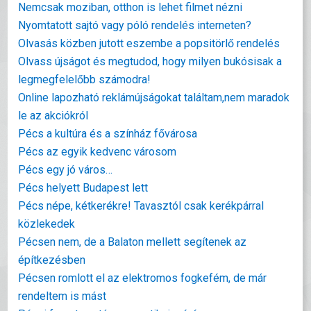
Nemcsak moziban, otthon is lehet filmet nézni
Nyomtatott sajtó vagy póló rendelés interneten?
Olvasás közben jutott eszembe a popsitörlő rendelés
Olvass újságot és megtudod, hogy milyen bukósisak a
legmegfelelőbb számodra!
Online lapozható reklámújságokat találtam,nem maradok
le az akciókról
Pécs a kultúra és a színház fővárosa
Pécs az egyik kedvenc városom
Pécs egy jó város…
Pécs helyett Budapest lett
Pécs népe, kétkerékre! Tavasztól csak kerékpárral
közlekedek
Pécsen nem, de a Balaton mellett segítenek az
építkezésben
Pécsen romlott el az elektromos fogkefém, de már
rendeltem is mást